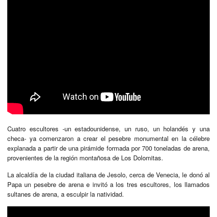
Cuatro escultores -un estadounidense, un ruso, un holandés y una
checa- ya comenzaron a crear el pesebre monumental en la célebre
explanada a partir de una pirámide formada por 700 toneladas de arena,
provenientes de la región montañosa de Los Dolomitas.
La alcaldía de la ciudad italiana de Jesolo, cerca de Venecia, le donó al
Papa un pesebre de arena e invitó a los tres escultores, los llamados
sultanes de arena, a esculpir la natividad.