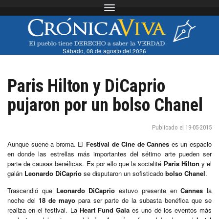
Toggle navigation
Sábado, 08 de agosto del 2026
Paris Hilton y DiCaprio
pujaron por un bolso Chanel
Publicado el 19-05-2015
Aunque suene a broma. El
Festival de Cine de Cannes
es un espacio
en donde las estrellas más importantes del sétimo arte pueden ser
parte de causas benéficas. Es por ello que la socialité
Paris Hilton
y el
galán
Leonardo DiCaprio
se disputaron un sofisticado
bolso Chanel
.
Trascendió que
Leonardo DiCaprio
estuvo presente en
Cannes
la
noche del
18 de mayo
para ser parte de la subasta benéfica que se
realiza en el festival. La
Heart Fund Gala
es uno de los eventos más