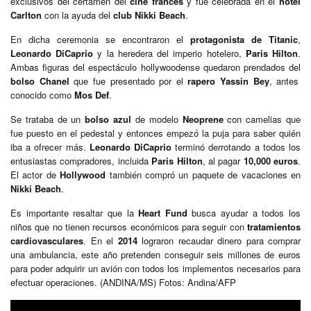
exclusivos del certamen del
cine francés
y fue celebrada en el
hotel
Carlton
con la ayuda del
club Nikki Beach
.
En dicha ceremonia se encontraron el
protagonista de Titanic
,
Leonardo DiCaprio
y la heredera del imperio hotelero,
Paris Hilton
.
Ambas figuras del espectáculo hollywoodense quedaron prendados del
bolso Chanel
que fue presentado por el
rapero
Yassin Bey
, antes
conocido como
Mos Def
.
Se trataba de un
bolso azul
de modelo
Neoprene
con camelias que
fue puesto en el pedestal y entonces empezó la puja para saber quién
iba a ofrecer más.
Leonardo DiCaprio
terminó derrotando a todos los
entusiastas compradores, incluida
Paris Hilton
, al pagar
10,000 euros
.
El actor de
Hollywood
también compró un paquete de vacaciones en
Nikki Beach
.
Es importante resaltar que la
Heart Fund
busca ayudar a todos los
niños que no tienen recursos económicos para seguir con
tratamientos
cardiovasculares
. En el
2014
lograron recaudar dinero para comprar
una ambulancia, este año pretenden conseguir seis millones de euros
para poder adquirir un avión con todos los implementos necesarios para
efectuar operaciones. (ANDINA/MS) Fotos: Andina/AFP