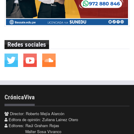
Redes sociales
CrónicaViva
Director: Roberto Mejía Alarcón
Editora de opinión: Zuliana Lainez Otero
Editores: Raúl Graham Rojas
Walter Sosa Vivanco