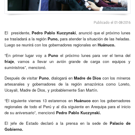
Publicado el 01-08-2016
El presidente,
Pedro Pablo Kuczynski
, anunció que el próximo lunes
se trasladará a la región
Puno,
para atender la situación de las heladas.
Luego se reunirá con los gobernadores regionales en
Huánuco.
“En primer lugar voy a
Puno
el próximo lunes para ver el tema del
friaje
, vamos a llevar un avión grande de carga con equipos y
suministros”, mencionó.
Después de visitar
Puno
, dialogará en
Madre de Dios
con los mineros
artesanales y gobernadores de la región amazónica como Loreto,
Ucayali, Madre de Dios, y probablemente San Martín.
“El siguiente viernes 13 estaremos en
Huánuco c
on los gobernadores
regionales de todo el Perú y al día siguiente en Arequipa para el inicio
de su aniversario”, mencionó
Pedro Pablo Kuczynski.
El jefe de Estado declaró a la prensa en la sede de
Palacio de
Gobierno.