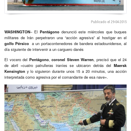
Publicado el 29-04-2015
WASHINGTON
– El
Pentágono
denunció este miércoles que buques
militares de Irán perpetraron una “acción agresiva” al hostigar en el
golfo Pérsico
a un portacontenedores de bandera estadounidense, al
día siguiente de intervenir a un carguero danés
El vocero del
Pentágono
,
coronel Steven Warren
, precisó que el 24
de abril «cuatro patrulleras iraníes se ubicaron detrás del
Maersk
Kensington
y lo siguieron durante unos 15 a 20 minutos, una acción
interpretada como agresiva por el comandante de esa nave».