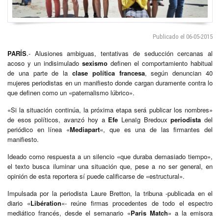
Publicado el 06-05-2015
PARÍS
.- Alusiones ambiguas, tentativas de seducción cercanas al
acoso y un indisimulado
sexismo
definen el comportamiento habitual
de una parte de la
clase
política
francesa
, según denuncian 40
mujeres periodistas en un manifiesto donde cargan duramente contra lo
que definen como un «paternalismo lúbrico».
«Si la situación continúa, la próxima etapa será publicar los nombres»
de esos políticos, avanzó hoy a
Efe
Lenaïg Bredoux
periodista
del
periódico en línea «
Mediapart
«, que es una de las firmantes del
manifiesto.
Ideado como respuesta a un silencio «que duraba demasiado tiempo»,
el texto busca iluminar una situación que, pese a no ser general, en
opinión de esta reportera sí puede calificarse de «estructural».
Impulsada por la periodista Laure Bretton, la tribuna -publicada en el
diario «
Libération
«- reúne firmas procedentes de todo el espectro
mediático francés, desde el semanario «
Paris Match
» a la emisora