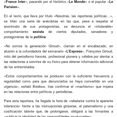
«
France Inter
«, pasando por el histórico «
Le Monde
» o el popular «
Le
Parisien
«.
En el texto, que lleva por título «Nosotras, las reporteras políticas…»,
se hilan una serie de anécdotas en las que, pese a respetar el
anonimato de sus protagonistas, se denuncia el «intolerable»
comportamiento
sexista
de ciertos diputados, senadores y
protagonistas de la
política
.
«No somos la generación Giroud», claman en el encabezado, en
alusión a la cofundadora del semanario «
L’Express
«, Françoise Giroud,
mito del periodismo francés, profesional pionera y célebre por alentar a
las redactoras a servirse de su físico para obtener información adicional
de los entrevistados.
«Estos comportamientos se producen con la suficiente frecuencia y
regularidad como para que denunciarlos se haya convertido en una
urgencia», señaló Bredoux, tras confirmar el «machismo» que impera
en las relaciones entre políticos y periodistas.
Para esta reportera, ha llegado la hora de «rebelarse contra la aparente
tolerancia» frente a las insinuaciones groseras, el paternalismo y una
cosificación latente que, de prolongarse, obligará a las firmantes a
«publicar la identidad de las personalidades involucradas».