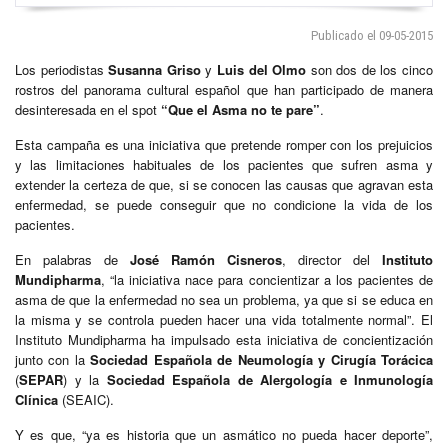
Publicado el 09-05-2015
Los periodistas
Susanna Griso
y
Luis del Olmo
son dos de los cinco
rostros del panorama cultural español que han participado de manera
desinteresada en el spot
“Que el Asma no te pare”
.
Esta campaña es una iniciativa que pretende romper con los prejuicios
y las limitaciones habituales de los pacientes que sufren asma y
extender la certeza de que, si se conocen las causas que agravan esta
enfermedad, se puede conseguir que no condicione la vida de los
pacientes.
En palabras de
José Ramón Cisneros
, director del
Instituto
Mundipharma
, “la iniciativa nace para concientizar a los pacientes de
asma de que la enfermedad no sea un problema, ya que si se educa en
la misma y se controla pueden hacer una vida totalmente normal”. El
Instituto Mundipharma ha impulsado esta iniciativa de concientización
junto con la
Sociedad Española
de Neumología y Cirugía Torácica
(
SEPAR
) y la
Sociedad Española
de Alergología e Inmunología
Clínica
(SEAIC).
Y es que, “ya es historia que un asmático no pueda hacer deporte”,