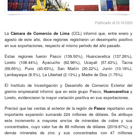
Publicado el 23-10-2020
La
Cámara de Comercio de Lima
(CCL) informó que, entre enero y
agosto de este año, doce regiones registraron un desempeño positivo
en sus exportaciones, respecto al mismo periodo del año pasado.
Estas regiones fueron Pasco (139.50%), Huancavelica (137.26%),
Loreto (108.44%), Ayacucho (62.96%), Ucayali (57.43%), Tacna
(59.65%), Puno (40.63%), San Martín (30.22%), Junín (10.19%),
Lambayeque (8.5%), La Libertad (2.13%) y Madre de Dios (1.75%).
El Instituto de Investigación y Desarrollo de Comercio Exterior del
gremio empresarial informó que en este grupo Pasco,
Huancavelica
y
Loreto, evidenciaron la mayor variación positiva en sus exportaciones.
Precisó que las ventas al exterior de la región de
Pasco
reportaron una
importante expansión sumando 224 millones de dólares. Se atribuye
este incremento a mayores envíos de minerales de cobre y sus
concentrados, cuyo valor fue de 89 millones de dólares (2019.67%), y
demás minerales de zinc y sus concentrados con 47 millones