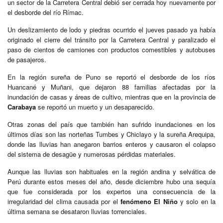
un sector de la Carretera Central debió ser cerrada hoy nuevamente por
el desborde del río Rímac.
Un deslizamiento de lodo y piedras ocurrido el jueves pasado ya había
originado el cierre del tránsito por la Carretera Central y paralizado el
paso de cientos de camiones con productos comestibles y autobuses
de pasajeros.
En la región sureña de Puno se reportó el desborde de los ríos
Huancané y Muñani, que dejaron 88 familias afectadas por la
inundación de casas y áreas de cultivo, mientras que en la provincia de
Carabaya
se reportó un muerto y un desaparecido.
Otras zonas del país que también han sufrido inundaciones en los
últimos días son las norteñas Tumbes y Chiclayo y la sureña Arequipa,
donde las lluvias han anegaron barrios enteros y causaron el colapso
del sistema de desagüe y numerosas pérdidas materiales.
Aunque las lluvias son habituales en la región andina y selvática de
Perú durante estos meses del año, desde diciembre hubo una sequía
que fue considerada por los expertos una consecuencia de la
irregularidad del clima causada por el
fenómeno El Niño
y solo en la
última semana se desataron lluvias torrenciales.