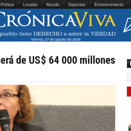
Política
Locales
Mundo
Deportes
Entretenimiento
Viernes, 07 de agosto del 2026
será de US$ 64 000 millones