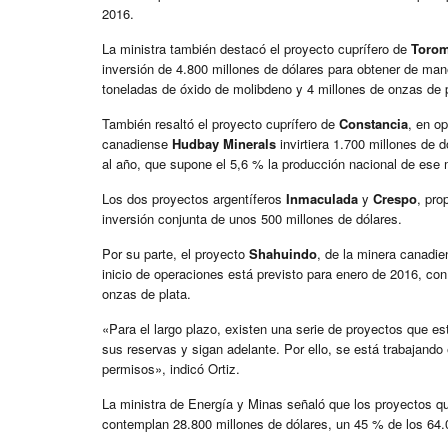
2016.
La ministra también destacó el proyecto cuprífero de
Toro
inversión de 4.800 millones de dólares para obtener de man
toneladas de óxido de molibdeno y 4 millones de onzas de 
También resaltó el proyecto cuprífero de
Constancia
, en o
canadiense
Hudbay Minerals
invirtiera 1.700 millones de 
al año, que supone el 5,6 % la producción nacional de ese 
Los dos proyectos argentíferos
Inmaculada
y
Crespo
, pro
inversión conjunta de unos 500 millones de dólares.
Por su parte, el proyecto
Shahuindo
, de la minera canadi
inicio de operaciones está previsto para enero de 2016, c
onzas de plata.
«Para el largo plazo, existen una serie de proyectos que e
sus reservas y sigan adelante. Por ello, se está trabajando
permisos», indicó Ortiz.
La ministra de Energía y Minas señaló que los proyectos q
contemplan 28.800 millones de dólares, un 45 % de los 64.