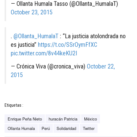
— Ollanta Humala Tasso (@Ollanta_HumalaT)
October 23, 2015
.
@Ollanta_HumalaT
: “La justicia atolondrada no
es justicia”
https://t.co/SSrOymFfXC
pic.twitter.com/8v44keKU2I
— Crónica Viva (@cronica_viva)
October 22,
2015
Etiquetas :
Enrique Peña Nieto
huracán Patricia
México
Ollanta Humala
Perú
Solidaridad
Twitter