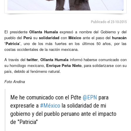
Publicado el 23-10-2015
El presidente
Ollanta Humala
expresó a nombre del Gobierno y del
pueblo del
Perú
su
solidaridad
con
México
ante el paso del
huracán
‘Patricia’
, uno de los más fuertes en los últimos 50 años, por las
costas occidentales de la nación mexicana.
A través del
twitter
,
Ollanta Humala
informó haberse comunicado con
su homólogo mexicano,
Enrique Peña Nieto
, para solidarizarse con su
país, debido al fenómeno natural.
Foto Andina
Me he comunicado con el Pdte
@EPN
para
expresarle a
#México
la solidaridad de mi
gobierno y del pueblo peruano ante el impacto
de "Patricia"