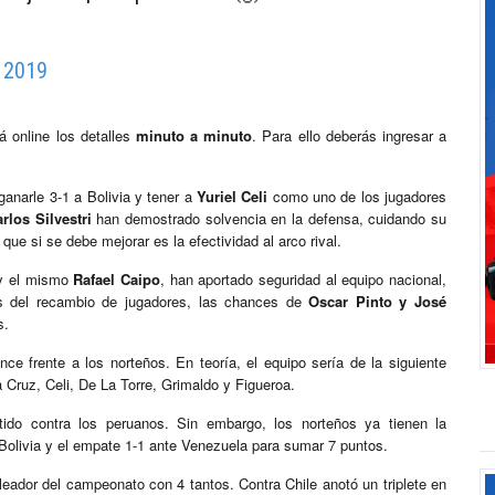
 2019
á online los detalles
minuto a minuto
. Para ello deberás ingresar a
ganarle 3-1 a Bolivia y tener a
Yuriel Celi
como uno de los jugadores
rlos Silvestri
han demostrado solvencia en la defensa, cuidando su
que si se debe mejorar es la efectividad al arco rival.
 el mismo
Rafael Caipo
, han aportado seguridad al equipo nacional,
s del recambio de jugadores, las chances de
Oscar Pinto y José
s.
nce frente a los norteños. En teoría, el equipo sería de la siguiente
Cruz, Celi, De La Torre, Grimaldo y Figueroa.
tido contra los peruanos. Sin embargo, los norteños ya tienen la
 Bolivia y el empate 1-1 ante Venezuela para sumar 7 puntos.
oleador del campeonato con 4 tantos. Contra Chile anotó un triplete en