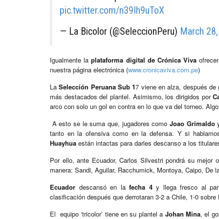
pic.twitter.com/n39Ih9uToX
— La Bicolor (@SeleccionPeru)
March 28,
Igualmente la
plataforma digital de Crónica Viva
ofrecer
nuestra página electrónica (
www.cronicaviva.com.pe
)
La
Selección Peruana Sub 1
7 viene en alza, después de 
más destacados del plantel. Asimismo, los dirigidos por
Ca
arco con solo un gol en contra en lo que va del torneo. Algo 
A esto se le suma que, jugadores como
Joao Grimaldo
y
tanto en la ofensiva como en la defensa. Y si hablamo
Huayhua
están intactas para darles descanso a los titulare
Por ello, ante Ecuador, Carlos Silvestri pondrá su mejor o
manera: Sandi, Aguilar, Racchumick, Montoya, Caipo, De la 
Ecuador
descansó en la
fecha 4
y llega fresco al par
clasificación después que derrotaran 3-2 a Chile, 1-0 sobre
El equipo ‘tricolor’ tiene en su plantel a
Johan Mina
, el g