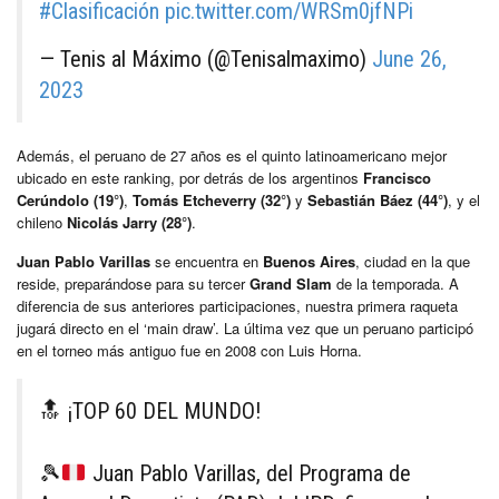
#Clasificación
pic.twitter.com/WRSm0jfNPi
— Tenis al Máximo (@Tenisalmaximo)
June 26,
2023
Además, el peruano de 27 años es el quinto latinoamericano mejor
ubicado en este ranking, por detrás de los argentinos
Francisco
Cerúndolo (19°)
,
Tomás Etcheverry (32°)
y
Sebastián Báez (44°)
, y el
chileno
Nicolás Jarry (28°)
.
Juan Pablo Varillas
se encuentra en
Buenos Aires
, ciudad en la que
reside, preparándose para su tercer
Grand Slam
de la temporada. A
diferencia de sus anteriores participaciones, nuestra primera raqueta
jugará directo en el ‘main draw’. La última vez que un peruano participó
en el torneo más antiguo fue en 2008 con Luis Horna.
🔝 ¡TOP 60 DEL MUNDO!
🎾
Juan Pablo Varillas, del Programa de