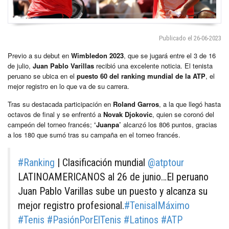
Publicado el 26-06-2023
Previo a su debut en
Wimbledon 2023
, que se jugará entre el 3 de 16
de julio,
Juan Pablo Varillas
recibió una excelente noticia. El tenista
peruano se ubica en el
puesto 60 del ranking mundial de la ATP
, el
mejor registro en lo que va de su carrera.
Tras su destacada participación en
Roland Garros
, a la que llegó hasta
octavos de final y se enfrentó a
Novak Djokovic
, quien se coronó del
campeón del torneo francés;
‘Juanpa’
alcanzó los 806 puntos, gracias
a los 180 que sumó tras su campaña en el torneo francés.
#Ranking
| Clasificación mundial
@atptour
LATINOAMERICANOS al 26 de junio…El peruano
Juan Pablo Varillas sube un puesto y alcanza su
mejor registro profesional.
#TenisalMáximo
#Tenis
#PasiónPorElTenis
#Latinos
#ATP