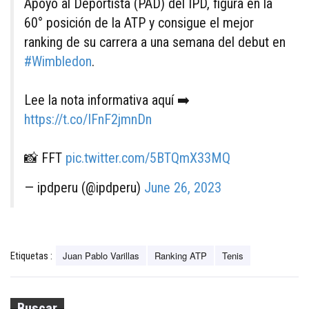
Apoyo al Deportista (PAD) del IPD, figura en la
60° posición de la ATP y consigue el mejor
ranking de su carrera a una semana del debut en
#Wimbledon
.
Lee la nota informativa aquí ➡️
https://t.co/IFnF2jmnDn
📸 FFT
pic.twitter.com/5BTQmX33MQ
— ipdperu (@ipdperu)
June 26, 2023
Juan Pablo Varillas
Ranking ATP
Tenis
Etiquetas :
Buscar