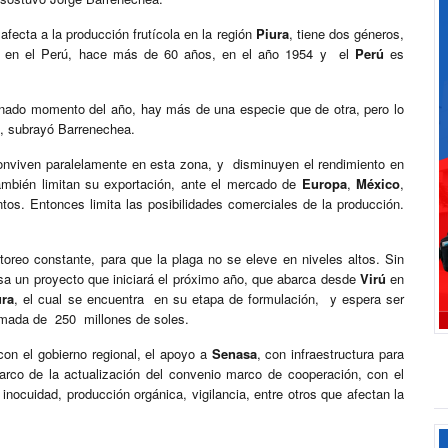
 afecta a la producción frutícola en la región
Piura
, tiene dos géneros,
cida en el Perú, hace más de 60 años, en el año 1954 y el
Perú
es
nado momento del año, hay más de una especie que de otra, pero lo
”, subrayó Barrenechea.
nviven paralelamente en esta zona, y disminuyen el rendimiento en
ambién limitan su exportación, ante el mercado de
Europa
,
México
,
os. Entonces limita las posibilidades comerciales de la producción.
itoreo constante, para que la plaga no se eleve en niveles altos. Sin
lsa un proyecto que iniciará el próximo año, que abarca desde
Virú
en
ura
, el cual se encuentra en su etapa de formulación, y espera ser
mada de 250 millones de soles.
on el gobierno regional, el apoyo a
Senasa
, con infraestructura para
arco de la actualización del convenio marco de cooperación, con el
inocuidad, producción orgánica, vigilancia, entre otros que afectan la