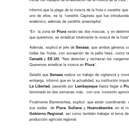
Informó que la plaga de la mosca de la fruta o ceratitis que
uno de ellos, es la “ceratitis Capirata que fue introdu
endémico, además de cerafitis anastrepha”.
“En la zona de
Piura
están las dos moscas, y en determi
que queremos, es erradicar totalmente la mosca de la fruta
Además, explicó el jefe de
Senasa
, que ambos géneros co
todas las frutas, con excepción de la palta hass, como t
Canadá
y
EE.UU
. “Nos detectan y rechazan los cargament
Queremos erradicar la mosca en
Piura
”.
Detalló que
Senasa
realiza un trabajo de vigilancia y mon
embargo, informó que en la actualidad, su institución impu
La Libertad
, pasando por
Lambayeque
hasta llegar a
Pi
terminado en dos semanas más, con una inversión aproxi
Finalmente Barrenechea, explicó que están coordinando c
sus sedes de
Piura
,
Sullana
y
Huancabamba
, en el m
Gobierno Regional
, así como también trabajar el tema de 
producción agrícola regional.