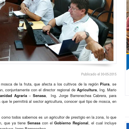
Publicado el 30-05-2015
a mosca de la fruta, que afecta a los cultivos de la región
Piura
, se
n, conjuntamente con el director regional de
Agricultura
, Ing. Mario
anidad Agraria
–
Senasa
, Ing. Jorge Barrenechea Cabrera, para
que le permitirá al sector agricultura, conocer qué tipo de mosca, en
 como todos sabemos es un agricultor de prestigio en la zona, lo que
n, que ya tiene
Senasa
con el
Gobierno Regional
, el cual incluye
”, sostuvo Jorge Barrenechea.