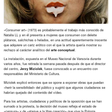
«Consumer art» (1973) es probablemente el trabajo más conocido de
Natalia LL y en él presenta a mujeres que consumen con deleite
plátanos, salchichas o helados, en una actitud aparentemente inocente
que adquiere un cariz erótico con el que la artista quería mostrar su
rechazo al carácter analítico del
arte conceptual
.
La instalación, expuesta en el Museo Nacional de Varsovia durante
varios años, fue retirada la semana pasada después de que el director
del centro,
Jerzy Miziolek
, fuese convocado a un encuentro con
responsables del Ministerio de Cultura.
Miziolek explicó entonces que se opone a exponer obras que puedan
«herir la sensibilidad» del público y sugirió que algunos ciudadanos se
habrían quejado del contenido del vídeo.
Para los artistas, ciudadanos y políticos de la oposición que se han
sumado a la protesta, la decisión del museo refleja el estado de
«censura» y de «ataque a la libre creación» que vive la Polonia