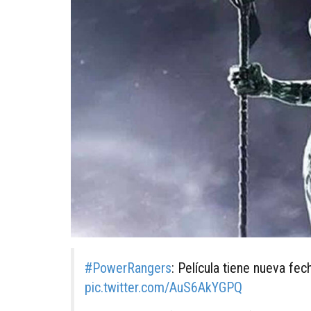
#PowerRangers
: Película tiene nueva fe
pic.twitter.com/AuS6AkYGPQ