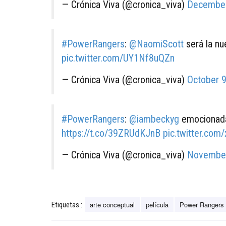
— Crónica Viva (@cronica_viva)
December
#PowerRangers
:
@NaomiScott
será la n
pic.twitter.com/UY1Nf8uQZn
— Crónica Viva (@cronica_viva)
October 9
#PowerRangers
:
@iambeckyg
emocionada 
https://t.co/39ZRUdKJnB
pic.twitter.co
— Crónica Viva (@cronica_viva)
November
arte conceptual
película
Power Rangers
Etiquetas :