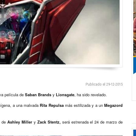
Publicado el 29-12-2015
eva película de
Saban Brands
y
Lionsgate
, ha sido revelado.
nígena, a una malvada
Rita Repulsa
más estilizada y a un
Megazord
n de
Ashley Miller
y
Zack Stentz,
será estrenada el 24 de marzo de