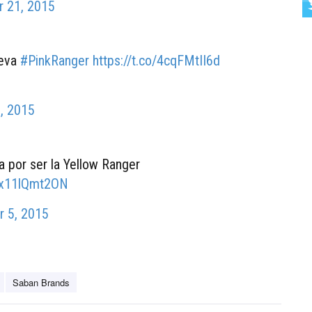
 21, 2015
ueva
#PinkRanger
https://t.co/4cqFMtII6d
, 2015
por ser la Yellow Ranger
m/x11lQmt2ON
 5, 2015
Saban Brands