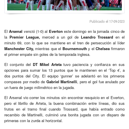
Publicado el 17-09-2023
El
Arsenal
venció (1-0) al
Everton
este domingo en la jornada cinco de
la
Premier League,
merced a un gol de
Leandro Trossard
en el
minuto 69, con lo que se mantiene en el tren de persecución al líder
Manchester City,
mientras que el
Bournemouth
y el
Chelsea
firmaron
el primer empate sin goles de la temporada inglesa.
El conjunto del
DT Mikel Arteta
tuvo paciencia y confianza en sus
opciones para sumar los 13 puntos que le mantienen en el ‘Top 4’, a
dos puntos del City. El equipo ‘gunner’ se adelantó en los primeros
compases por medio de
Gabriel Martinelli
, pero el gol fue anulado por
un fuera de juego milimétrico en la jugada.
El Arsenal vio correr los minutos sin encontrar resquicio en el Everton,
pero el librillo de Arteta, la buena combinación entre líneas, dio sus
frutos en el tramo final cuando Trossard, que había entrado como
recambio de Martinelli, culminó una bonita jugada con un disparo de
primeras con la zurda al horizontal.