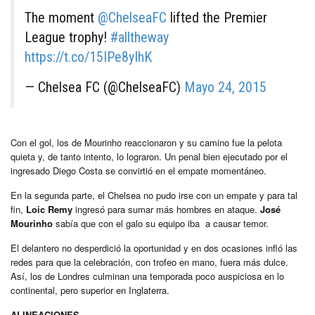
The moment
@ChelseaFC
lifted the Premier
League trophy!
#alltheway
https://t.co/15IPe8yIhK
— Chelsea FC (@ChelseaFC)
Mayo 24, 2015
Con el gol, los de Mourinho reaccionaron y su camino fue la pelota
quieta y, de tanto intento, lo lograron. Un penal bien ejecutado por el
ingresado Diego Costa se convirtió en el empate momentáneo.
En la segunda parte, el Chelsea no pudo irse con un empate y para tal
fin,
Loic Remy
ingresó para sumar más hombres en ataque.
José
Mourinho
sabía que con el galo su equipo iba a causar temor.
El delantero no desperdició la oportunidad y en dos ocasiones infló las
redes para que la celebración, con trofeo en mano, fuera más dulce.
Así, los de Londres culminan una temporada poco auspiciosa en lo
continental, pero superior en Inglaterra.
ALINEACIONES