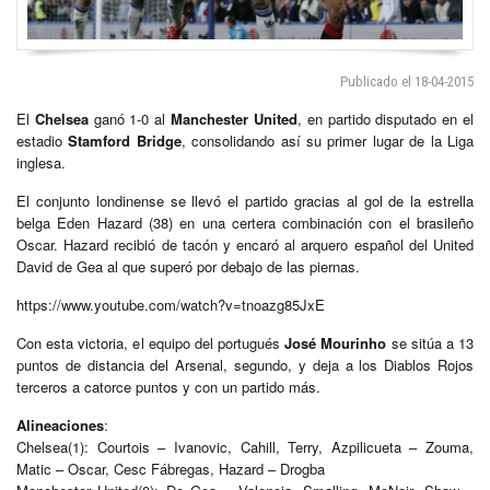
Publicado el 18-04-2015
El
Chelsea
ganó 1-0 al
Manchester United
, en partido disputado en el
estadio
Stamford Bridge
, consolidando así su primer lugar de la Liga
inglesa.
El conjunto londinense se llevó el partido gracias al gol de la estrella
belga Eden Hazard (38) en una certera combinación con el brasileño
Oscar. Hazard recibió de tacón y encaró al arquero español del United
David de Gea al que superó por debajo de las piernas.
https://www.youtube.com/watch?v=tnoazg85JxE
Con esta victoria, el equipo del portugués
José Mourinho
se sitúa a 13
puntos de distancia del Arsenal, segundo, y deja a los Diablos Rojos
terceros a catorce puntos y con un partido más.
Alineaciones
:
Chelsea(1): Courtois – Ivanovic, Cahill, Terry, Azpilicueta – Zouma,
Matic – Oscar, Cesc Fábregas, Hazard – Drogba