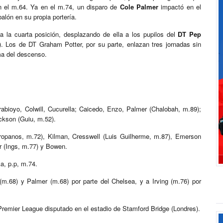
en el m.64. Ya en el m.74, un disparo de
Cole Palmer
impactó en el
lón en su propia portería.
 la cuarta posición, desplazando de ella a los pupilos del
DT Pep
). Los de DT Graham Potter, por su parte, enlazan tres jornadas sin
ma del descenso.
abioyo, Colwill, Cucurella; Caicedo, Enzo, Palmer (Chalobah, m.89);
kson (Guiu, m.52).
ropanos, m.72), Kilman, Cresswell (Luis Guilherme, m.87), Emerson
er (Ings, m.77) y Bowen.
a, p.p, m.74.
m.68) y Palmer (m.68) por parte del Chelsea, y a Irving (m.76) por
 Premier League disputado en el estadio de Stamford Bridge (Londres).