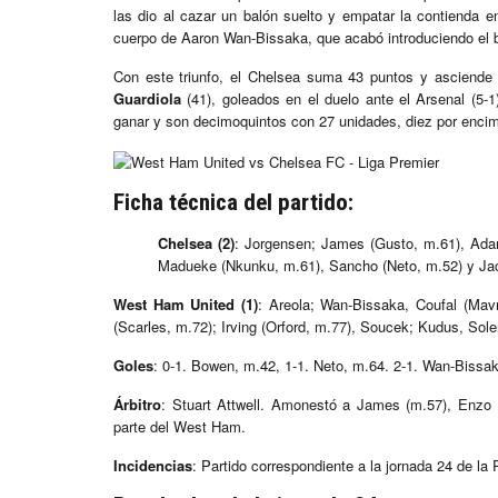
las dio al cazar un balón suelto y empatar la contienda 
cuerpo de Aaron Wan-Bissaka, que acabó introduciendo el ba
Con este triunfo, el Chelsea suma 43 puntos y asciende a
Guardiola
(41), goleados en el duelo ante el Arsenal (5-1
ganar y son decimoquintos con 27 unidades, diez por enci
Ficha técnica del partido:
Chelsea (2)
: Jorgensen; James (Gusto, m.61), Adar
Madueke (Nkunku, m.61), Sancho (Neto, m.52) y Jac
West Ham United (1)
: Areola; Wan-Bissaka, Coufal (Mav
(Scarles, m.72); Irving (Orford, m.77), Soucek; Kudus, Sol
Goles
: 0-1. Bowen, m.42, 1-1. Neto, m.64. 2-1. Wan-Bissak
Árbitro
: Stuart Attwell. Amonestó a James (m.57), Enzo (
parte del West Ham.
Incidencias
: Partido correspondiente a la jornada 24 de la