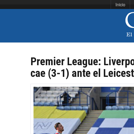
Inicio
Premier League: Liverpo
cae (3-1) ante el Leices