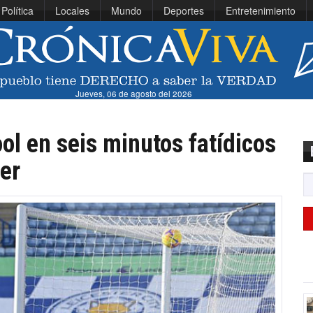
Política
Locales
Mundo
Deportes
Entretenimiento
Jueves, 06 de agosto del 2026
ol en seis minutos fatídicos
ter