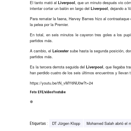
El tanto mató al
Liverpool
, que un minuto después vio cómo
intentar cortar un balón en largo del
Liverpool
, dejando a V
Para rematar la faena, Harvey Barnes hizo al contraataque e
la pelea por la Premier.
En total, en seis minutos le cayeron tres goles a los pu
partidos más.
A cambio, el
Leicester
sube hasta la segunda posición, don
partidos más.
Es la tercera derrota seguida del
Liverpool
, que llegaba tr
han perdido cuatro de los seis últimos encuentros y llevan t
https://youtu.be/tN_vMY6NU0w?t=24
Foto EFE/vídeoYoutube
⊕
DT Jürgen Klopp
Mohamed Salah abrió el 
Etiquetas :