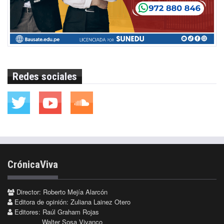
Redes sociales
CrónicaViva
Director: Roberto Mejía Alarcón
Editora de opinión: Zuliana Lainez Otero
Editores: Raúl Graham Rojas
Walter Sosa Vivanco