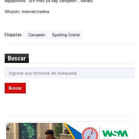
bajopontina. “¡En Perú ya hay campeón!”, señaló.
Difusión: Internet/medios
Campeón
Sporting Cristal
Etiquetas :
Buscar
Buscar