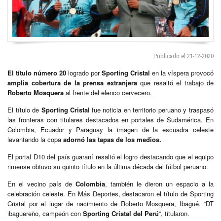
Publicado el 21-12-2020
El título número 20
logrado por
Sporting Cristal
en la víspera provocó
amplia cobertura de la prensa extranjera
que resaltó el trabajo de
Roberto Mosquera
al frente del elenco cervecero.
El título de
Sporting Crista
l fue noticia en territorio peruano y traspasó
las fronteras con titulares destacados en portales de Sudamérica. En
Colombia, Ecuador y Paraguay la imagen de la escuadra celeste
levantando la copa
adornó las tapas de los medios.
El portal D10 del país guaraní resaltó el logro destacando que el equipo
rimense obtuvo su quinto título en la última década del fútbol peruano.
En el vecino país de
Colombia
, también le dieron un espacio a la
celebración celeste. En Más Deportes, destacaron el título de Sporting
Cristal por el lugar de nacimiento de Roberto Mosquera, Ibagué. “DT
ibaguereño, campeón con
Sporting Cristal del Perú
”, titularon.