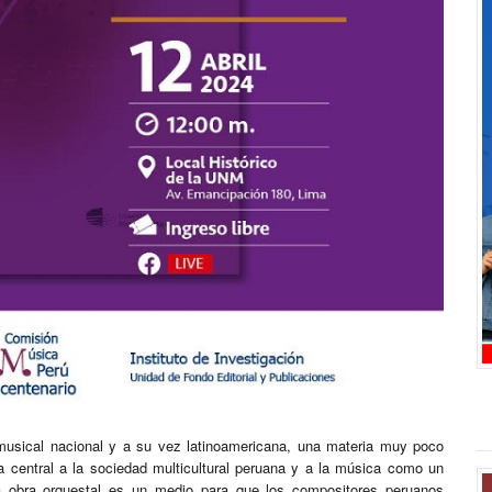
 musical nacional y a su vez latinoamericana, una materia muy poco
central a la sociedad multicultural peruana y a la música como un
 la obra orquestal es un medio para que los compositores peruanos