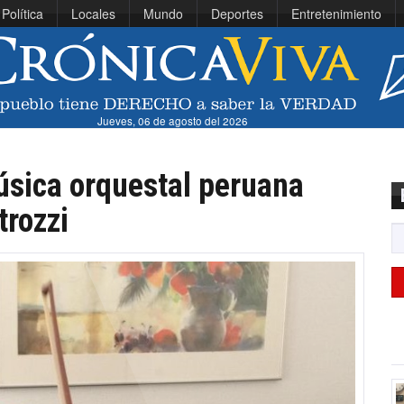
Política
Locales
Mundo
Deportes
Entretenimiento
Jueves, 06 de agosto del 2026
úsica orquestal peruana
trozzi