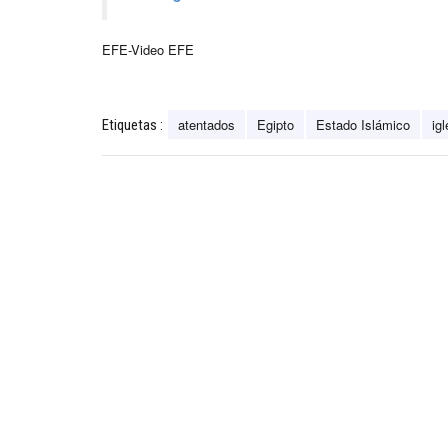
EFE-Video EFE
atentados
Egipto
Estado Islámico
ig
Etiquetas :