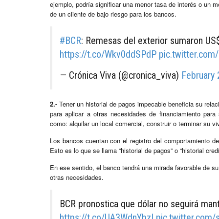
ejemplo, podría significar una menor tasa de interés o un
de un cliente de bajo riesgo para los bancos.
#BCR
: Remesas del exterior sumaron US$
https://t.co/Wkv0ddSPdP
pic.twitter.co
— Crónica Viva (@cronica_viva)
February 
2.-
Tener un historial de pagos impecable beneficia su relació
para aplicar a otras necesidades de financiamiento para
como: alquilar un local comercial, construir o terminar su 
Los bancos cuentan con el registro del comportamiento de
Esto es lo que se llama “historial de pagos” o “historial cred
En ese sentido, el banco tendrá una mirada favorable de su
otras necesidades.
BCR pronostica que dólar no seguirá mant
https://t.co/UA3WdnYbzI
pic.twitter.com