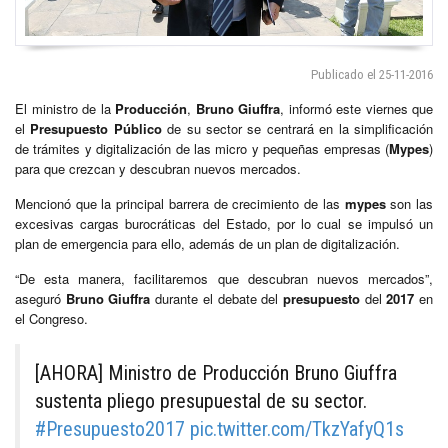
Publicado el 25-11-2016
El ministro de la
Producción
,
Bruno Giuffra
, informó este viernes que
el
Presupuesto Público
de su sector se centrará en la simplificación
de trámites y digitalización de las micro y pequeñas empresas (
Mypes
)
para que crezcan y descubran nuevos mercados.
Mencionó que la principal barrera de crecimiento de las
mypes
son las
excesivas cargas burocráticas del Estado, por lo cual se impulsó un
plan de emergencia para ello, además de un plan de digitalización.
“De esta manera, facilitaremos que descubran nuevos mercados”,
aseguró
Bruno Giuffra
durante el debate del
presupuesto
del
2017
en
el Congreso.
[AHORA] Ministro de Producción Bruno Giuffra
sustenta pliego presupuestal de su sector.
#Presupuesto2017
pic.twitter.com/TkzYafyQ1s