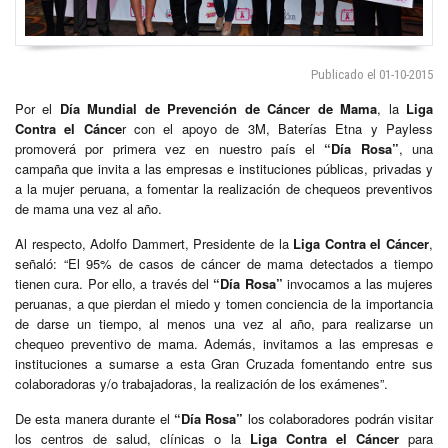
Publicado el 01-10-2015
Por el
Día Mundial de Prevención de Cáncer de Mama
, la
Liga
Contra el Cánce
r con el apoyo de 3M, Baterías Etna y Payless
promoverá por primera vez en nuestro país el
“Día Rosa”
, una
campaña que invita a las empresas e instituciones públicas, privadas y
a la mujer peruana, a fomentar la realización de chequeos preventivos
de mama una vez al año.
Al respecto, Adolfo Dammert, Presidente de la
Liga Contra el Cáncer
,
señaló: “El 95% de casos de cáncer de mama detectados a tiempo
tienen cura. Por ello, a través del
“Día Rosa”
invocamos a las mujeres
peruanas, a que pierdan el miedo y tomen conciencia de la importancia
de darse un tiempo, al menos una vez al año, para realizarse un
chequeo preventivo de mama. Además, invitamos a las empresas e
instituciones a sumarse a esta Gran Cruzada fomentando entre sus
colaboradoras y/o trabajadoras, la realización de los exámenes”.
De esta manera durante el
“Día Rosa”
los colaboradores podrán visitar
los centros de salud, clínicas o la
Liga Contra el Cáncer
para