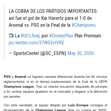
LA COBRA DE LOS PARTIDOS IMPORTANTES:
así fue el gol de Kai Havertz para el 1-0 de
Arsenal vs. PSG en la Final de la
#Champions
.
📺 La
#UCLfinal
, por
#DisneyPlus
Plan Premium
pic.twitter.com/37W03vtVRE
— SportsCenter (@SC_ESPN)
May 30, 2026
PSG
y
Arsenal
no lograron sacarse diferencias durante los 90 minutos
reglamentarios ni en el tiempo suplementario de la final de la UEFA
Champions League
. Tras un intenso encuentro disputado de principio
a fin, ambos equipos igualaron en el marcador y llegaron a la definición
por penales.
Con este resultado, el equipo dirigido por
Luis Enrique
consigue el
bicampeonato de la
Champions League
(tras su corona en 2025),