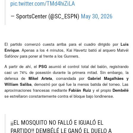
pic.twitter.com/TMd4hiZiLA
— SportsCenter (@SC_ESPN)
May 30, 2026
El partido comenzó cuesta arriba para el cuadro dirigido por
Luis
Enrique
. Apenas a los 4 minutos, Kai Havertz batió al arquero Matvéi
Safónov para poner al frente a los Gunners.
A partir de ahí, el
PSG
asumió el control total del balón, registrando
casi un 74% de posesión durante la primera mitad. Sin embargo, la
defensa de
Mikel Arteta
, comandada por
Gabriel Magalhães y
William Saliba
, demostró por qué fue la menos batida del torneo. Las
aproximaciones francesas mediante
Fabián Ruiz
y el propio
Dembélé
se estrellaron constantemente contra el bloque bajo londinense.
¡¡EL MOSQUITO NO FALLÓ E IGUALÓ EL
PARTIDO!! DEMBÉLÉ LE GANÓ EL DUELO A