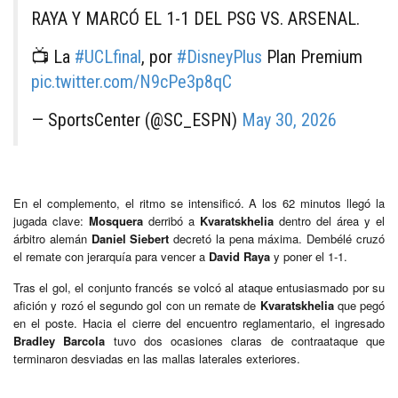
RAYA Y MARCÓ EL 1-1 DEL PSG VS. ARSENAL.
📺 La
#UCLfinal
, por
#DisneyPlus
Plan Premium
pic.twitter.com/N9cPe3p8qC
— SportsCenter (@SC_ESPN)
May 30, 2026
En el complemento, el ritmo se intensificó. A los 62 minutos llegó la
jugada clave:
Mosquera
derribó a
Kvaratskhelia
dentro del área y el
árbitro alemán
Daniel Siebert
decretó la pena máxima. Dembélé cruzó
el remate con jerarquía para vencer a
David Raya
y poner el 1-1.
Tras el gol, el conjunto francés se volcó al ataque entusiasmado por su
afición y rozó el segundo gol con un remate de
Kvaratskhelia
que pegó
en el poste. Hacia el cierre del encuentro reglamentario, el ingresado
Bradley Barcola
tuvo dos ocasiones claras de contraataque que
terminaron desviadas en las mallas laterales exteriores.