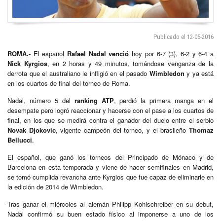
Publicado el 12-05-2016
ROMA.-
El español
Rafael Nadal venció
hoy por 6-7 (3), 6-2 y 6-4 a
Nick Kyrgios
, en 2 horas y 49 minutos, tomándose venganza de la
derrota que el australiano le infligió en el pasado
Wimbledon
y ya está
en los cuartos de final del torneo de Roma.
Nadal, número 5 del
ranking ATP
, perdió la primera manga en el
desempate pero logró reaccionar y hacerse con el pase a los cuartos de
final, en los que se medirá contra el ganador del duelo entre el serbio
Novak Djokovic
, vigente campeón del torneo, y el brasileño
Thomaz
Bellucci
.
El español, que ganó los torneos del Principado de Mónaco y de
Barcelona en esta temporada y viene de hacer semifinales en Madrid,
se tomó cumplida revancha ante Kyrgios que fue capaz de eliminarle en
la edición de 2014 de Wimbledon.
Tras ganar el miércoles al alemán Philipp Kohlschreiber en su debut,
Nadal confirmó su buen estado físico al imponerse a uno de los