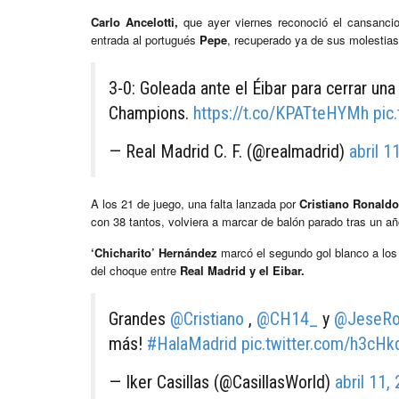
Carlo Ancelotti,
que ayer viernes reconoció el cansancio
entrada al portugués
Pepe
, recuperado ya de sus molestias
3-0: Goleada ante el Éibar para cerrar un
Champions.
https://t.co/KPATteHYMh
pic
— Real Madrid C. F. (@realmadrid)
abril 1
A los 21 de juego, una falta lanzada por
Cristiano Ronaldo
con 38 tantos, volviera a marcar de balón parado tras un añ
‘Chicharito’ Hernández
marcó el segundo gol blanco a los 
del choque entre
Real Madrid y el Eibar.
Grandes
@Cristiano
,
@CH14_
y
@JeseRo
más!
#HalaMadrid
pic.twitter.com/h3cHk
— Iker Casillas (@CasillasWorld)
abril 11,