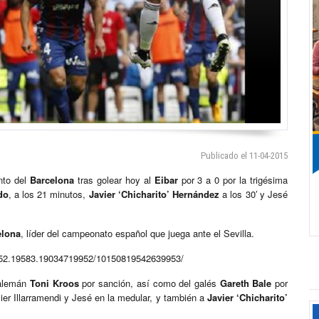
Publicado el 11-04-2015
nto del
Barcelona
tras golear hoy al
Eibar
por 3 a 0 por la trigésima
do
, a los 21 minutos,
Javier ‘Chicharito’ Hernández
a los 30′ y Jesé
elona
, líder del campeonato español que juega ante el Sevilla.
952.19583.19034719952/10150819542639953/
 alemán
Toni Kroos
por sanción, así como del galés
Gareth Bale
por
er Illarramendi y Jesé en la medular, y también a
Javier ‘Chicharito’