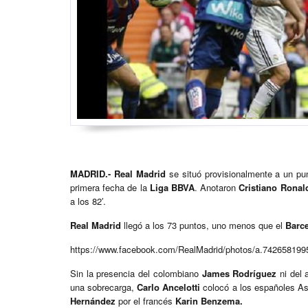
MADRID.-
Real Madrid
se situó provisionalmente a un pu
primera fecha de la
Liga BBVA
. Anotaron
Cristiano Ronal
a los 82′.
Real Madrid
llegó a los 73 puntos, uno menos que el
Barc
https://www.facebook.com/RealMadrid/photos/a.74265819
Sin la presencia del colombiano
James Rodríguez
ni del
una sobrecarga,
Carlo Ancelotti
colocó a los españoles Asi
Hernández
por el francés
Karin Benzema.