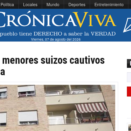
Política
Locales
Mundo
Deportes
Entretenimiento
Viernes, 07 de agosto del 2026
 menores suizos cautivos
sa