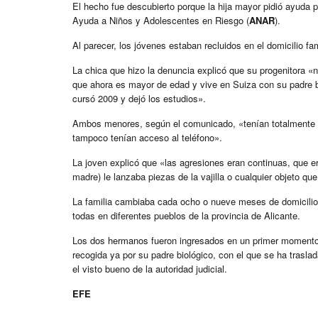
El hecho fue descubierto porque la hija mayor pidió ayuda p
Ayuda a Niños y Adolescentes en Riesgo (
ANAR
).
Al parecer, los jóvenes estaban recluidos en el domicilio fa
La chica que hizo la denuncia explicó que su progenitora «n
que ahora es mayor de edad y vive en Suiza con su padre bi
cursó 2009 y dejó los estudios».
Ambos menores, según el comunicado, «tenían totalmente pr
tampoco tenían acceso al teléfono».
La joven explicó que «las agresiones eran continuas, que e
madre) le lanzaba piezas de la vajilla o cualquier objeto 
La familia cambiaba cada ocho o nueve meses de domicilio y 
todas en diferentes pueblos de la provincia de Alicante.
Los dos hermanos fueron ingresados en un primer momento e
recogida ya por su padre biológico, con el que se ha traslad
el visto bueno de la autoridad judicial.
EFE