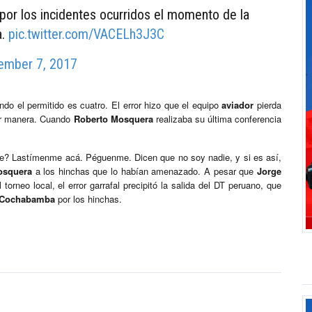
 por los incidentes ocurridos el momento de la
a.
pic.twitter.com/VACELh3J3C
ember 7, 2017
do el permitido es cuatro. El error hizo que el equipo
aviador
pierda
eor manera. Cuando
Roberto Mosquera
realizaba su última conferencia
me? Lastímenme acá. Péguenme. Dicen que no soy nadie, y si es así,
osquera
a los hinchas que lo habían amenazado. A pesar que
Jorge
orneo local, el error garrafal precipitó la salida del DT peruano, que
Cochabamba
por los hinchas.