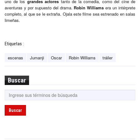
uno de los
grandes actores
tanto de la comedia, como del cine de
aventuras y por supuesto del drama.
Robin Williams
era un intérprete
completo, al que se le extraña. Ojala este filme sea estrenado en salas
limeñas.
Etiquetas :
escenas
Jumanji
Oscar
Robin Williams
tráiler
Buscar
Buscar