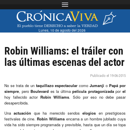
Toggle navigation
Lunes, 10 de agosto del 2026
Robin Williams: el tráiler con
las últimas escenas del actor
Publicado el 19-06-2015
No se trata de un
taquillazo espectacular
como
Jumanji
o
Papá por
siempre
, pero
Boulevard
es la última
película protagonizada
por
el
hoy fallecido actor
Robin Williams
. Sólo por eso no debe pasar
desapercibida.
Una
actuación
que ha merecido sendos
elogios
en prestigiosos
festivales de cine.
Robin Williams
encarna a un hombre jubilado cuya
vida ha sido siempre programada y previsible, hasta que un día se topa