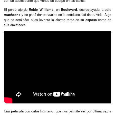
con un adolescente que vende su cuerpo en las calles.
El personaje de
Robin Williams
, en
Boulevard
, decide ayudar a este
muchacho
y de pasó dar un vuelco en la cotidianeidad de su vida. Algo
que no será fácil pues levanta la alarma tanto en su
esposa
como en
sus amistades.
Una
película
con
calor humano
, que nos permite ver por última vez a