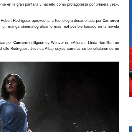
gente en la gran pantalla y hacerlo como protagonista por primera vez»,
ta Robert Rodríguez aprovecha la tecnología desarrollada por
Cameron
r un manga cinematográfico lo más real posible basado en la novela
adas por
Cameron
(Sigourney Weaver en «Aliens», Linda Hamilton en
chelle Rodríguez, Jessica Alba) cuyas carreras se beneficiaron de un