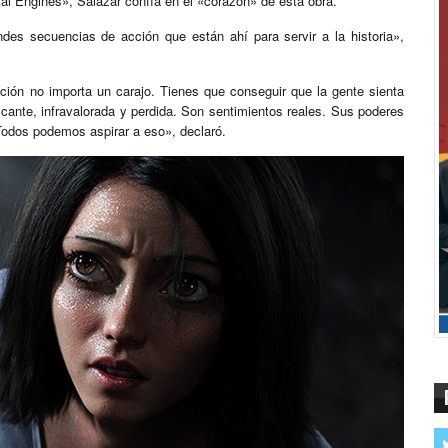
al Engines», Salazar confía en el «corazón» de esta obra.
des secuencias de acción que están ahí para servir a la historia»,
acción no importa un carajo. Tienes que conseguir que la gente sienta
cante, infravalorada y perdida. Son sentimientos reales. Sus poderes
Todos podemos aspirar a eso», declaró.