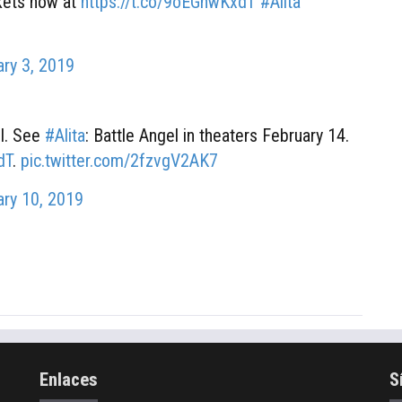
ckets now at
https://t.co/9oEGhwKxdT
#Alita
ary 3, 2019
il. See
#Alita
: Battle Angel in theaters February 14.
dT
.
pic.twitter.com/2fzvgV2AK7
ary 10, 2019
Enlaces
S