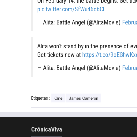
On February 14, the battle begins. Get ti
pic.twitter.com/SfWu46qbCl
— Alita: Battle Angel (@AlitaMovie)
Febru
Alita won’t stand by in the presence of ev
Get tickets now at
https://t.co/9oEGhwKx
— Alita: Battle Angel (@AlitaMovie)
Febru
Cine
James Cameron
Etiquetas :
CrónicaViva