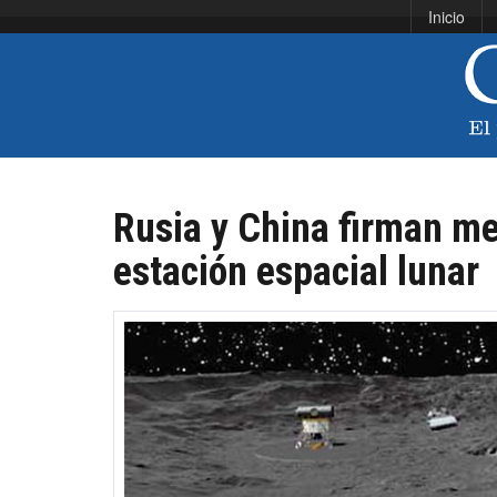
Inicio
Rusia y China firman m
estación espacial lunar