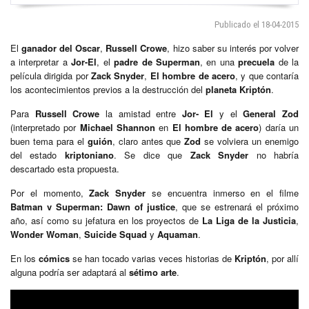
Publicado el 18-04-2015
El
ganador del Oscar
,
Russell Crowe
, hizo saber su interés por volver
a interpretar a
Jor-El
, el
padre de Superman
, en una
precuela
de la
película dirigida por
Zack Snyder
,
El hombre de acero
, y que contaría
los acontecimientos previos a la destrucción del
planeta Kriptón
.
Para
Russell Crowe
la amistad entre
Jor- El
y el
General Zod
(interpretado por
Michael Shannon
en
El hombre de acero
) daría un
buen tema para el
guión
, claro antes que
Zod
se volviera un enemigo
del estado
kriptoniano
. Se dice que
Zack Snyder
no habría
descartado esta propuesta.
Por el momento,
Zack Snyder
se encuentra inmerso en el filme
Batman v Superman: Dawn of justice
, que se estrenará el próximo
año, así como su jefatura en los proyectos de
La Liga de la Justicia
,
Wonder Woman
,
Suicide Squad
y
Aquaman
.
En los
cómics
se han tocado varias veces historias de
Kriptón
, por allí
alguna podría ser adaptará al
sétimo arte
.