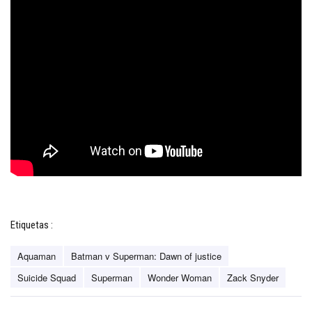
Etiquetas :
Aquaman
Batman v Superman: Dawn of justice
Suicide Squad
Superman
Wonder Woman
Zack Snyder