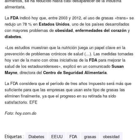
alimentos, se ha reducido hasta casi desaparecer de la industria
alimentaria.
La
FDA
indicó hoy que, entre 2003 y 2012, el uso de grasas «trans» se
redujo un 78 % en
Estados Unidos
, uno de los países desarrollados
con mayores problemas de
obesidad
,
enfermedades del corazón
y
diabetes
.
«Los estudios muestran que la nutrición juega un papel clave en la
prevención de problemas crónicos de salud (…). Las medidas tomadas
hoy van de la mano con otras iniciativas de la
FDA
para mejorar la
salud de los estadounidenses», explicó en un comunicado
Susan
Mayne
, directora del
Centro de Seguridad Alimentaria
.
La FDA considera que el período de tres años impuesto será más que
suficiente para que las empresas que usan este tipo de grasas las
eliminen finalmente, ya que el progreso en su retirada ha sido
satisfactorio. EFE
Foto: hoy.com.do
Diabetes
EEUU
FDA
grasas
obesidad
Etiquetas :