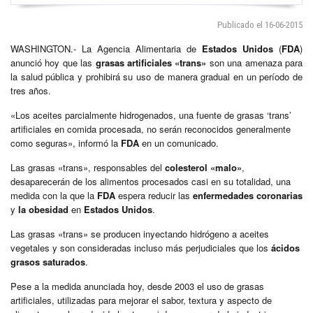
Publicado el 16-06-2015
WASHINGTON.- La Agencia Alimentaria de
Estados Unidos
(
FDA
)
anunció hoy que las
grasas artificiales «trans»
son una amenaza para
la salud pública y prohibirá su uso de manera gradual en un período de
tres años.
«Los aceites parcialmente hidrogenados, una fuente de grasas ‘trans’
artificiales en comida procesada, no serán reconocidos generalmente
como seguras», informó la
FDA
en un comunicado.
Las grasas «trans», responsables del
colesterol «malo»
,
desaparecerán de los alimentos procesados casi en su totalidad, una
medida con la que la
FDA
espera reducir las
enfermedades coronarias
y
la obesidad
en
Estados Unidos
.
Las grasas «trans» se producen inyectando hidrógeno a aceites
vegetales y son consideradas incluso más perjudiciales que los
ácidos
grasos saturados
.
Pese a la medida anunciada hoy, desde 2003 el uso de grasas
artificiales, utilizadas para mejorar el sabor, textura y aspecto de