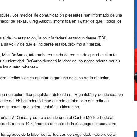
 después. Los medios de comunicación presentes han informado de una
rnador de Texas, Greg Abbott, informaba en Twitter de que «todos los
eral de Investigación, la policía federal estadounidense (FBI),
a salvo» y de que el incidente estaba próximo a finalizar.
, Matt DeSarno, informaba en rueda de prensa de que el asaltante
ar su identidad. DeSarno destacó la labor de los negociadores por su
de los cuatro rehenes».
ero medios locales apuntan a que uno de ellos sería el rabino,
 una neurocientífica paquistaní detenida en Afganistán y condenada en
 agente del FBI estadounidense cuando estaba bajo custodia en
aquistaníes, que piden también su liberación.
errorista Al Qaeda y cumple condena en el Centro Médico Federal
icada a unos 40 kilómetros al oeste de la sinagoga del secuestro.
 ha agradecido la labor de las fuerzas de seguridad. «Quiero dejar