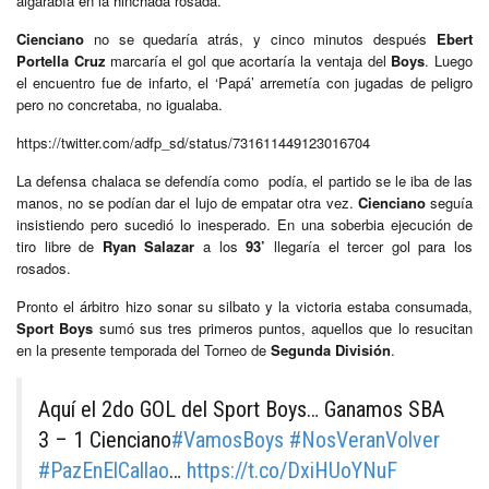
algarabía en la hinchada rosada.
Cienciano
no se quedaría atrás, y cinco minutos después
Ebert
Portella Cruz
marcaría el gol que acortaría la ventaja del
Boys
. Luego
el encuentro fue de infarto, el ‘Papá’ arremetía con jugadas de peligro
pero no concretaba, no igualaba.
https://twitter.com/adfp_sd/status/731611449123016704
La defensa chalaca se defendía como podía, el partido se le iba de las
manos, no se podían dar el lujo de empatar otra vez.
Cienciano
seguía
insistiendo pero sucedió lo inesperado. En una soberbia ejecución de
tiro libre de
Ryan Salazar
a los
93’
llegaría el tercer gol para los
rosados.
Pronto el árbitro hizo sonar su silbato y la victoria estaba consumada,
Sport Boys
sumó sus tres primeros puntos, aquellos que lo resucitan
en la presente temporada del Torneo de
Segunda División
.
Aquí el 2do GOL del Sport Boys… Ganamos SBA
3 – 1 Cienciano
#VamosBoys
#NosVeranVolver
#PazEnElCallao
…
https://t.co/DxiHUoYNuF