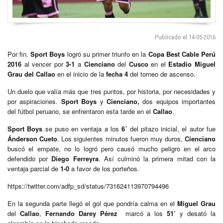
Publicado el 14-05-2016
Por fin.
Sport Boys
logró su primer triunfo en la
Copa Best Cable Perú
2016
al vencer por
3-1
a
Cienciano
del
Cusco
en el
Estadio Miguel
Grau del Callao
en el inicio de la
fecha 4
del torneo de ascenso.
Un duelo que valía más que tres puntos, por historia, por necesidades y
por aspiraciones.
Sport Boys
y
Cienciano,
dos equipos importantes
del fútbol peruano, se enfrentaron esta tarde en el
Callao
.
Sport Boys
se puso en ventaja a los
6´
del pitazo inicial, el autor fue
Ánderson Cueto
. Los siguientes minutos fueron muy duros,
Cienciano
buscó el empate, no lo logró pero causó mucho peligro en el arco
defendido por
Diego Ferreyra
. Así culminó la primera mitad con la
ventaja parcial de
1-0
a favor de los porteños.
https://twitter.com/adfp_sd/status/731624113970794496
En la segunda parte llegó el gol que pondría calma en el
Miguel Grau
del
Callao
,
Fernando Darey Pérez
marcó a los
51’
y desató la