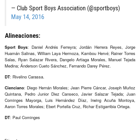
— Club Sport Boys Association (@sportboys)
May 14, 2016
Alineaciones:
Sport Boys
: Daniel Andrés Ferreyra; Jordán Herrera Reyes, Jorge
Huamán Salinas, William Laya Hermoza, Kambou Hervé; Rainer Torres
Salas, Ryan Salazar Rivera, Dangelo Artiaga Morales, Manuel Tejada
Medina; Ánderson Cueto Sánchez, Fernando Darey Pérez.
DT
: Rivelino Carassa.
Cienciano
: Diego Hernán Morales; Jean Pierre Cáncar, Joseph Muñoz
Quintana, Pedro Junior Diez Canseco, Javier Salazar Tejada; Juan
Cominges Mayorga, Luis Hernández Díaz, Irwing Acuña Montoya,
Aaron Torres Morales; Ebert Portella Cruz, Richar Estigarribia Ortega.
DT
: Paul Cominges