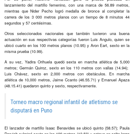
lanzamiento del martillo femenino, con una marca de 56.89 metros,
mientras que Nider Pecho logró medalla de bronce al completar la
carrera de los 3 000 metros planos con un tiempo de 8 minutos 44
segundos y 57 centésimas.
Otros seleccionados nacionales que también tuvieron una buena
actuación en sus respectivas categorías fueron Luis Angulo, quien se
ubicó cuarto en los 100 metros planos (10.95) y Aron Eart, sexto en la
misma prueba (10.99).
A su vez, Yadira Orihuela quedó sexta en marcha atlética de 5,000
metros; Germán Quiroz, sexto en los 110 metros con vallas (14.94);
Luis Chávez, sexto en 2,000 metros con obstáculos. En marcha
atlética de 10,000 metros, Jaime Ccanto (46.55.71) y Emanuel Apaza
(48.15.41) quedaron quinto y sexto, respectivamente.
Torneo macro regional infantil de atletismo se
disputará en Puno
El lanzador de martillo Isaac Benavides se ubicó quinto (58.57); Paula
Daruich culminó sexta en los 100 metros (12.50) y octava en salto largo