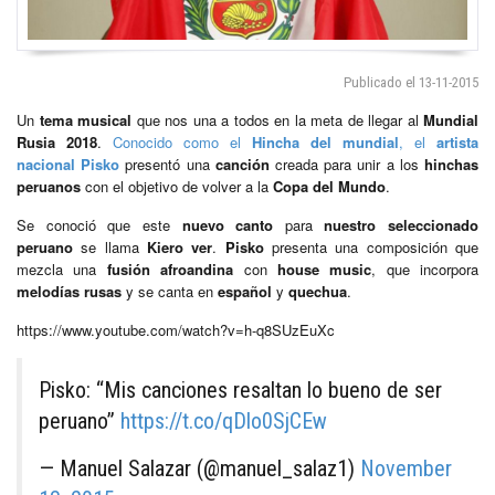
Publicado el 13-11-2015
Un
tema musical
que nos una a todos en la meta de llegar al
Mundial
Rusia 2018
.
Conocido como el
Hincha del mundial
, el
artista
nacional Pisko
presentó una
canción
creada para unir a los
hinchas
peruanos
con el objetivo de volver a la
Copa del Mundo
.
Se conoció que este
nuevo canto
para
nuestro seleccionado
peruano
se llama
Kiero ver
.
Pisko
presenta una composición que
mezcla una
fusión afroandina
con
house music
, que incorpora
melodías rusas
y se canta en
español
y
quechua
.
https://www.youtube.com/watch?v=h-q8SUzEuXc
Pisko: “Mis canciones resaltan lo bueno de ser
peruano”
https://t.co/qDlo0SjCEw
— Manuel Salazar (@manuel_salaz1)
November