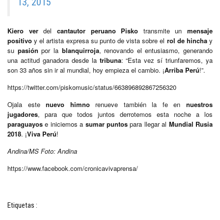
13, 2015
Kiero ver
del
cantautor peruano Pisko
transmite un
mensaje
positivo
y el artista expresa su punto de vista sobre el
rol de hincha
y
su
pasión
por la
blanquirroja
, renovando el entusiasmo, generando
una actitud ganadora desde la
tribuna
: “Esta vez sí triunfaremos, ya
son 33 años sin ir al mundial, hoy empieza el cambio. ¡
Arriba Perú
!”.
https://twitter.com/piskomusic/status/663896892867256320
Ojala este
nuevo himno
renueve también la fe en
nuestros
jugadores
, para que todos juntos derrotemos esta noche a los
paraguayos
e iniciemos a
sumar puntos
para llegar al
Mundial Rusia
2018
. ¡
Viva Perú
!
Andina/MS Foto: Andina
https://www.facebook.com/cronicavivaprensa/
Etiquetas :