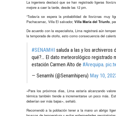
La ingeniera destacó que se han registrado ligeras lloviz
mejore a caer la tarde, desde las 12 pm.
“Todavía se espera la probabilidad de lloviznas muy li
Pachacamac, Villa El salvador,
Villa María del Triunfo
, pe
De acuerdo con la especialista, Lima registrará aún tempe
la temporada de otoño, esto como consecuencia del calent
#SENAMHI
saluda a las y los archiveros 
qué?… El dato meteorológico registrado m
estación Carmen Alto de
#Arequipa
.
pic.
— Senamhi (@Senamhiperu)
May 10, 202
«Para los próximos días, Lima estaría alcanzando valor
térmica también tiende a incrementarse un poco más. Est
deberían ser más bajas», señaló.
Recomendó a la población tener a la mano un abrigo ligero
bruscos de temperatura y evitar enfermedades respiratorias