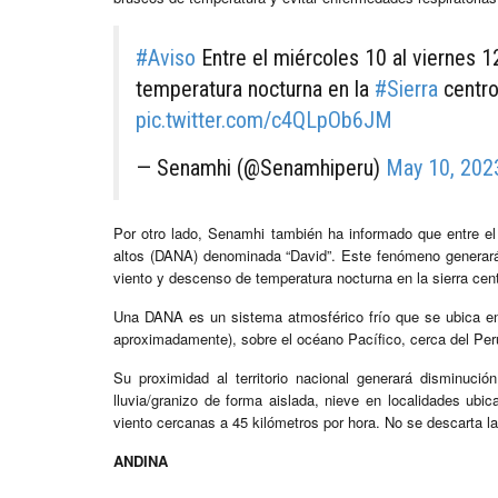
#Aviso
Entre el miércoles 10 al viernes 
temperatura nocturna en la
#Sierra
centro
pic.twitter.com/c4QLpOb6JM
— Senamhi (@Senamhiperu)
May 10, 202
Por otro lado, Senamhi también ha informado que entre el
altos (DANA) denominada “David”. Este fenómeno generará 
viento y descenso de temperatura nocturna en la sierra cent
Una DANA es un sistema atmosférico frío que se ubica en 
aproximadamente), sobre el océano Pacífico, cerca del Perú
Su proximidad al territorio nacional generará disminuc
lluvia/granizo de forma aislada, nieve en localidades ubi
viento cercanas a 45 kilómetros por hora. No se descarta la
ANDINA