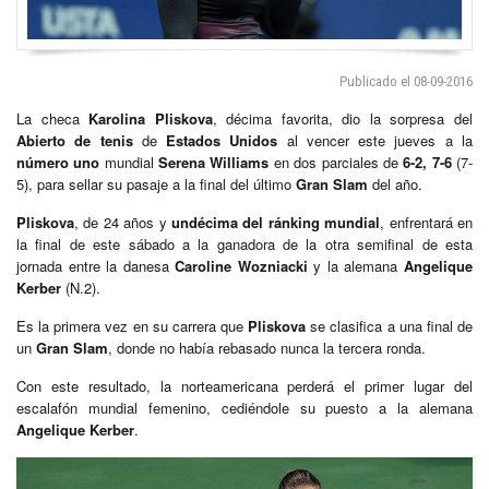
Publicado el 08-09-2016
La checa
Karolina Pliskova
, décima favorita, dio la sorpresa del
Abierto de tenis
de
Estados Unidos
al vencer este jueves a la
número uno
mundial
Serena Williams
en dos parciales de
6-2, 7-6
(7-
5), para sellar su pasaje a la final del último
Gran Slam
del año.
Pliskova
, de 24 años y
undécima del ránking mundial
, enfrentará en
la final de este sábado a la ganadora de la otra semifinal de esta
jornada entre la danesa
Caroline Wozniacki
y la alemana
Angelique
Kerber
(N.2).
Es la primera vez en su carrera que
Pliskova
se clasifica a una final de
un
Gran Slam
, donde no había rebasado nunca la tercera ronda.
Con este resultado, la norteamericana perderá el primer lugar del
escalafón mundial femenino, cediéndole su puesto a la alemana
Angelique Kerber
.