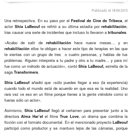
Publicado el 18-04-2015
Una retrospectiva. En su paso por el
Festival de Cine de Tribeca
, el
actor
Shia LaBeouf
se refirió a su última estadía por
rehabilitación
,
tras causar una serie de incidentes que incluso lo llevaron a
tribunales
.
«Acabo de salir de
rehabilitación
hace nueve meses… y en
rehabilitación
ellos te obligan a hacer este tipo de terapias en las que
te sientas con un grupo de tres o cuatro personas, y hablas de tus
problemas. Alguien interpreta a tu padre y otro a tu madre… y para mí
fue como un método de actuación», contó
Shia LaBeouf,
estrella de la
saga
Transformers
.
Shia LaBeouf
añadió que «sólo puedes llegar a eso (la experiencia)
cuando todo el mundo está de acuerdo en que esa es la realidad. Uno
rara vez ve eso en un filme porque tienes a la gente viéndote como si
fueras sólo un actor».
Asimismo,
Shia LaBeouf
llegó al certamen para presentar junto a la
directora
Alma Har’el
el filme
True Love
, un drama que combina la
ficción con el formato documental. En el mencionado proyecto
LaBeouf
participó como productor y se mantuvo lejos de las cámaras, porque