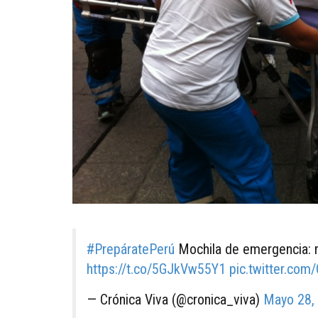
#PrepáratePerú
Mochila de emergencia: m
https://t.co/5GJkVw55Y1
pic.twitter.co
— Crónica Viva (@cronica_viva)
Mayo 28,