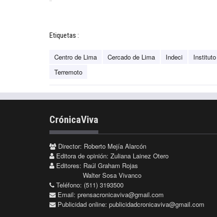
Etiquetas :
Centro de Lima
Cercado de Lima
Indeci
Institut
Terremoto
CrónicaViva
Director: Roberto Mejía Alarcón
Editora de opinión: Zuliana Lainez Otero
Editores: Raúl Graham Rojas
Walter Sosa Vivanco
Teléfono: (511) 3193500
Email:
prensacronicaviva@gmail.com
Publicidad online:
publicidadcronicaviva@gmail.com