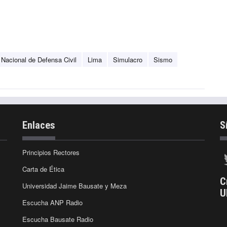
o Nacional de Defensa Civil
Lima
Simulacro
Sismo
Enlaces
S
Principios Rectores
Carta de Ética
C
Universidad Jaime Bausate y Meza
U
Escucha ANP Radio
Escucha Bausate Radio