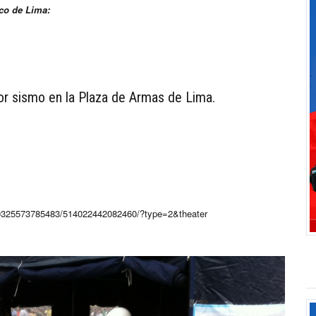
ico de Lima:
r sismo en la Plaza de Armas de Lima.
30325573785483/514022442082460/?type=2&theater