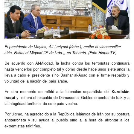
E
l presidente de Mayles, Ali Lariyani (dcha.), recibe al vicecanciller
sirio, Faisal al-Miqdad (2º de izda.), en Teherán. (Foto HispanTV)
De acuerdo con Al-Miqdad, la lucha contra los terroristas continuará
hasta vencerlos por completo tal y como desde hace unos siete años la
lleva a cabo el presidente sirio Bashar al-Asad con el firme respaldo y
voluntad de la nación del país árabe.
En otro momento se refirió a la intención separatista del
Kurdistán
iraquí
y reiteró el respaldo de Damasco al Gobierno central de Irak y a
la integridad territorial de este país vecino.
Por último, ha agradecido a la República Islámica de Irán por su postura
antiterrorista y su ayuda al pueblo sirio a la hora de afrontar a los
extremistas takfiríes.