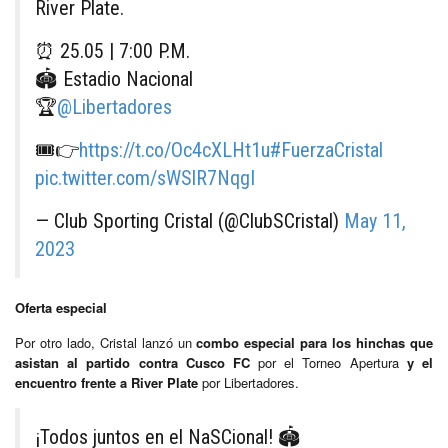
River Plate.
⏰ 25.05 | 7:00 P.M.
🏟️ Estadio Nacional
🏆
@Libertadores
🎟️👉
https://t.co/Oc4cXLHt1u
#FuerzaCristal
pic.twitter.com/sWSlR7NqgI
— Club Sporting Cristal (@ClubSCristal)
May 11,
2023
Oferta especial
Por otro lado, Cristal lanzó un
combo especial para los hinchas que
asistan al partido contra Cusco FC
por el Torneo Apertura
y el
encuentro frente a River Plate
por Libertadores.
¡Todos juntos en el NaSCional! 🏟️