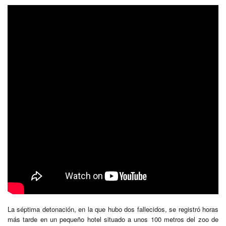
La séptima detonación, en la que hubo dos fallecidos, se registró horas
más tarde en un pequeño hotel situado a unos 100 metros del zoo de