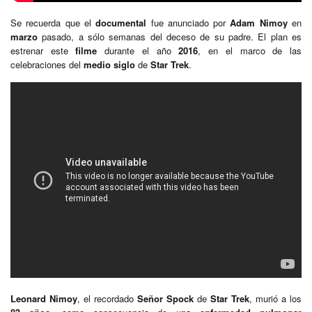
Se recuerda que el
documental
fue anunciado por
Adam Nimoy
en
marzo
pasado, a sólo semanas del deceso de su padre. El plan es
estrenar este
filme
durante el año
2016
, en el marco de las
celebraciones del
medio siglo
de
Star Trek
.
Leonard Nimoy
, el recordado
Señor Spock
de
Star Trek
, murió a los