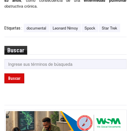
83 años
, como consecuencia de una
enfermedad pulmonar
obstructiva crónica.
documental
Leonard Nimoy
Spock
Star Trek
Etiquetas :
Buscar
Buscar