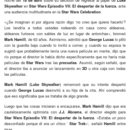
noche del
18 de abril
sobre su decisión de regresar al papel de
Luke
Skywalker
en
Star Wars Episodio VII: El despertar de la fuerza
, ante
una audiencia multitudinaria en la
Star Wars Celebration
.
«¿Se imaginan si por alguna razón digo ‘no creo que quiera hacerlo’?
Los tendría a todos ustedes rodeando mi casa como aldeanos,
aldeanos furiosos con sables de luz en lugar de antorchas», bromeó
Mark Hamill
, de 63 años. Asimismo, admitió que
George Lucas
lo pilló
con la guardia baja cuando lo invitó a comer, y cuando su esposa le
sugirió que probablemente tenía una nueva película en mente, dijo que
río porque el director le había dicho específicamente que no haría más
películas de
Star Wars
tras las
precuelas
. Asumió, según señaló, que
el director iba a anunciar un lanzamiento en
3D
u otra caja con todas
las películas.
Mark Hamill
(
Luke Skywalker
) rememoró que su interés despertó
cuando
George Lucas
desinvitó a su hija de la cita. Ahí comprendió
que eso significaba que se trataba de algo grande.
Luego que las cosas iniciaran a encauzarse,
Mark Hamill
dijo que era
cautelosamente optimista con
J.J. Abrams
, el director elegido para
Star Wars Episodio VII: El despertar de la fuerza
. «Estaba un poco
desconfiado porque él era un chico ‘
Star Trek
«‘, señaló
Hamill
entre
risas.