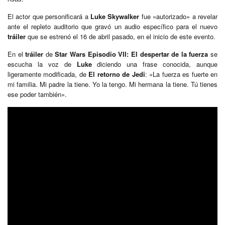
El actor que personificará a
Luke Skywalker
fue «autorizado» a revelar
ante el repleto auditorio que gravó un audio específico para el nuevo
tráiler
que se estrenó el 16 de abril pasado, en el inicio de este evento.
En el
tráiler
de
Star Wars Episodio VII: El despertar de la fuerza
se
escucha la voz de
Luke
diciendo una frase conocida, aunque
ligeramente modificada, de
El retorno de Jedi
: «La fuerza es fuerte en
mi familia. Mi padre la tiene. Yo la tengo. Mi hermana la tiene. Tú tienes
ese poder también».