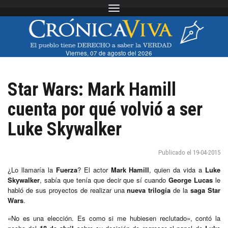
Toggle navigation
Viernes, 07 de agosto del 2026
Star Wars: Mark Hamill
cuenta por qué volvió a ser
Luke Skywalker
Publicado el 19-04-2015
¿Lo llamaría la
Fuerza
? El actor
Mark Hamill
, quien da vida a
Luke
Skywalker
, sabía que tenía que decir que sí cuando
George Lucas
le
habló de sus proyectos de realizar una
nueva trilogía
de la
saga
Star
Wars
.
«No es una elección. Es como si me hubiesen reclutado», contó la