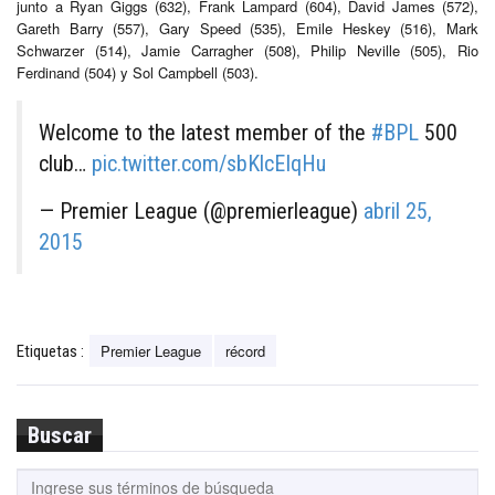
junto a Ryan Giggs (632), Frank Lampard (604), David James (572),
Gareth Barry (557), Gary Speed (535), Emile Heskey (516), Mark
Schwarzer (514), Jamie Carragher (508), Philip Neville (505), Rio
Ferdinand (504) y Sol Campbell (503).
Welcome to the latest member of the
#BPL
500
club…
pic.twitter.com/sbKlcEIqHu
— Premier League (@premierleague)
abril 25,
2015
Premier League
récord
Etiquetas :
Buscar